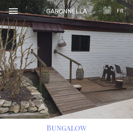
GARONNELLA
FR
Bungalow